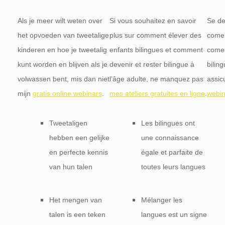
Als je meer wilt weten over
Si vous souhaitez en savoir
Se de
het opvoeden van tweetalige
plus sur comment élever des
come c
kinderen en hoe je tweetalig
enfants bilingues et comment
come 
kunt worden en blijven als je
devenir et rester bilingue à
biling
volwassen bent, mis dan niet
l’âge adulte, ne manquez pas
assic
mijn
gratis online webinars
.
mes ateliers gratuites en ligne
.
webin
Tweetaligen
Les bilingues ont
hebben een gelijke
une connaissance
en perfecte kennis
égale et parfaite de
van hun talen
toutes leurs langues
Het mengen van
Mélanger les
talen is een teken
langues est un signe