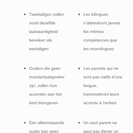
Tweetaligen zullen
Les bilingues
nooit dezelfde
n’atteindront jamais
taalvaardigheid
les mêmes
bereiken als
compétences que
eentaligen
les monolingues
Ouders die geen
Les parents qui ne
moedertaalspreker
sont pas natifs d’une
zijn, zullen hun
langue,
accenten aan het
transmettront leurs
kind doorgeven
accents à l’enfant
Een alleenstaande
Un seul parent ne
ouder kan geen
peut pas élever un