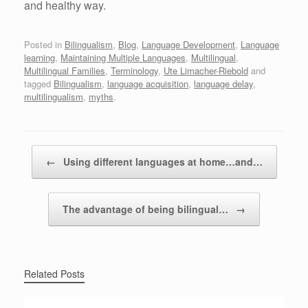
and healthy way.
Posted in
Bilingualism
,
Blog
,
Language Development
,
Language
learning
,
Maintaining Multiple Languages
,
Multilingual
,
Multilingual Families
,
Terminology
,
Ute Limacher-Riebold
and
tagged
Bilingualism
,
language acquisition
,
language delay
,
multilingualism
,
myths
.
Post navigation
←
Using different languages at home…and…
The advantage of being bilingual…
→
Related Posts