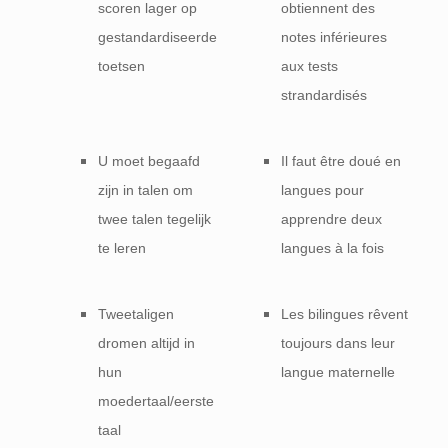
scoren lager op
obtiennent des
gestandardiseerde
notes inférieures
toetsen
aux tests
strandardisés
U moet begaafd
Il faut être doué en
zijn in talen om
langues pour
twee talen tegelijk
apprendre deux
te leren
langues à la fois
Tweetaligen
Les bilingues rêvent
dromen altijd in
toujours dans leur
hun
langue maternelle
moedertaal/eerste
taal