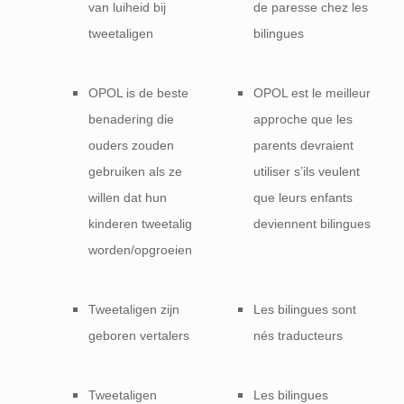
van luiheid bij
de paresse chez les
tweetaligen
bilingues
OPOL is de beste
OPOL est le meilleur
benadering die
approche que les
ouders zouden
parents devraient
gebruiken als ze
utiliser s’ils veulent
willen dat hun
que leurs enfants
kinderen tweetalig
deviennent bilingues
worden/opgroeien
Tweetaligen zijn
Les bilingues sont
geboren vertalers
nés traducteurs
Tweetaligen
Les bilingues