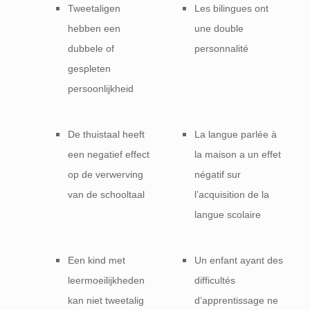
Tweetaligen
Les bilingues ont
hebben een
une double
dubbele of
personnalité
gespleten
persoonlijkheid
De thuistaal heeft
La langue parlée à
een negatief effect
la maison a un effet
op de verwerving
négatif sur
van de schooltaal
l’acquisition de la
langue scolaire
Een kind met
Un enfant ayant des
leermoeilijkheden
difficultés
kan niet tweetalig
d’apprentissage ne