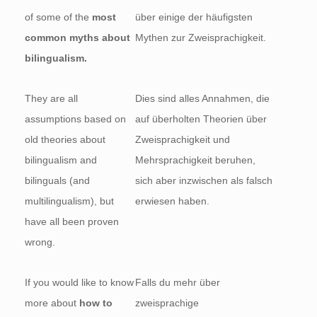
of some of the
most
über einige der häufigsten
common myths about
Mythen zur Zweisprachigkeit.
bilingualism.
They are all
Dies sind alles Annahmen, die
assumptions based on
auf überholten Theorien über
old theories about
Zweisprachigkeit und
bilingualism and
Mehrsprachigkeit beruhen,
bilinguals (and
sich aber inzwischen als falsch
multilingualism), but
erwiesen haben.
have all been proven
wrong.
If you would like to know
Falls du mehr über
more about
how to
zweisprachige