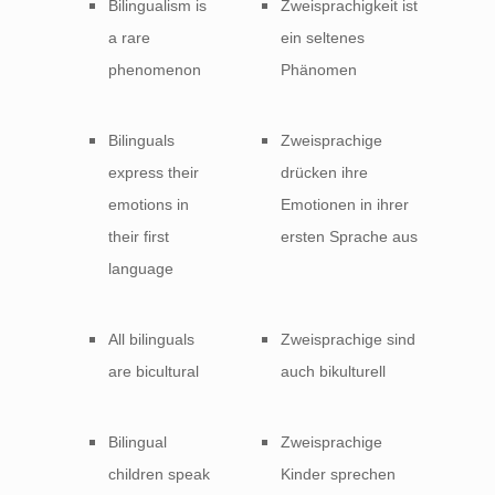
Bilingualism is
Zweisprachigkeit ist
a rare
ein seltenes
phenomenon
Phänomen
Bilinguals
Zweisprachige
express their
drücken ihre
emotions in
Emotionen in ihrer
their first
ersten Sprache aus
language
All bilinguals
Zweisprachige sind
are bicultural
auch bikulturell
Bilingual
Zweisprachige
children speak
Kinder sprechen