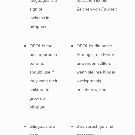
languages is a
Sprachen ist ein
sign of
Zeichen von Faulheit
laziness in
bilinguals
OPOL is the
OPOL ist die beste
best approach
Strategie, die Eltern
parents
anwenden sollten,
should use if
wenn sie ihre Kinder
they want their
zweisprachig
children to
erziehen wollen
grow up
bilingual
Bilinguals are
Zweisprachige sind
born
geborene